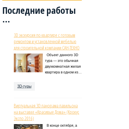
Последние
работы
...
3D экскурсия по квартире с готовым
ремонтом и установленной мебелью
для строительной компании САН-ТЕХНО
Объект данного 3D
тура — это обычная
двухкомнатная жилая
квартира в одном из…
3D-туры
Виртуальная 3D панорама павильона
на выставке «Красивые Дома» (Крокус
Экспо 2016)
В конце октября, а