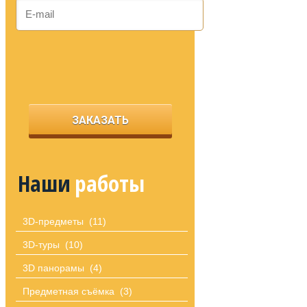
Наши
работы
3D-предметы
(11)
3D-туры
(10)
3D панорамы
(4)
Предметная съёмка
(3)