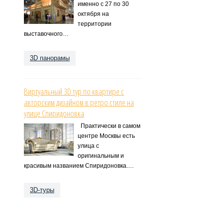
именно с 27 по 30
октября на
территории
выставочного…
3D панорамы
Виртуальный 3D тур по квартире с
авторским дизайном в ретро стиле на
улице Спиридоновка
Практически в самом
центре Москвы есть
улица с
оригинальным и
красивым названием Спиридоновка.…
3D-туры