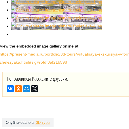
View the embedded image gallery online at:
https://present-media.ru/portfolio/3d-tours/virtualnaya-ekskursiya-v-
zhelezyaka.html#sigProIdf3af21b598
Понравилось? Расскажите друзьям:
Опубликовано в
3D-туры