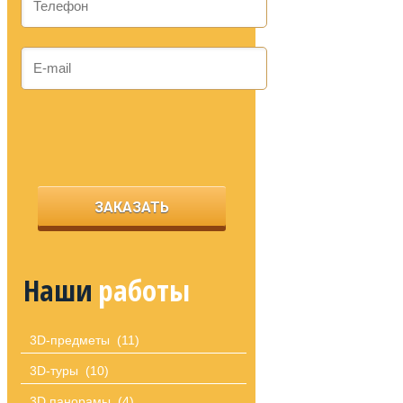
Наши
работы
3D-предметы
(11)
3D-туры
(10)
3D панорамы
(4)