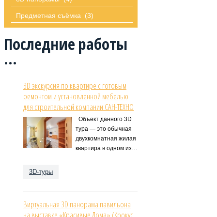
Предметная съёмка
(3)
Последние
работы
...
3D экскурсия по квартире с готовым
ремонтом и установленной мебелью
для строительной компании САН-ТЕХНО
Объект данного 3D
тура — это обычная
двухкомнатная жилая
квартира в одном из…
3D-туры
Виртуальная 3D панорама павильона
на выставке «Красивые Дома» (Крокус